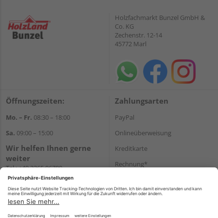
Holzfachmarkt Bunzel GmbH &
Co. KG
Zechenstr. 12-14
45772 Marl
Öffnungszeiten:
Zahlungsarten
Mo. – Fr.
08:30 – 18:00
PayPal
Sa.
09:00 – 15:00
Onlineüberweisung
Wir helfen Ihnen gerne
Kreditkarte
weiter
Rechnung*
Tel.:
+49 2365 96780
E-Mail:
info@bunzel.de
*Bonität vorausgesetzt
WhatsApp
Versand
Versandkosten