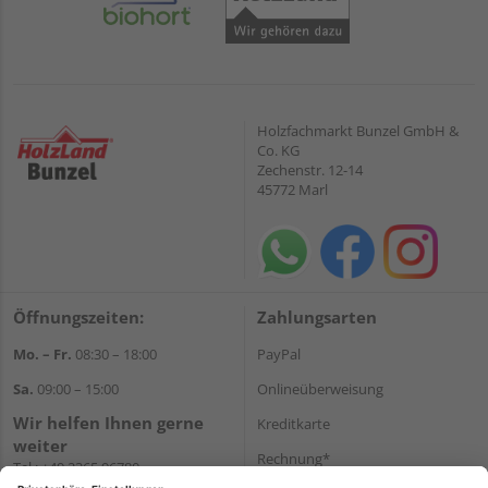
Holzfachmarkt Bunzel GmbH &
Co. KG
Zechenstr. 12-14
45772 Marl
Öffnungszeiten:
Zahlungsarten
Mo. – Fr.
08:30 – 18:00
PayPal
Sa.
09:00 – 15:00
Onlineüberweisung
Wir helfen Ihnen gerne
Kreditkarte
weiter
Rechnung*
Tel.:
+49 2365 96780
E-Mail:
info@bunzel.de