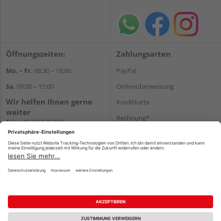
Öffnungszeiten:
Zahlungsarten
Mo. – Fr.
08:30 – 18:00
PayPal
Sa.
09:00 – 15:00
Onlineüberweisung
Wir helfen Ihnen gerne
Kreditkarte
weiter
Rechnung*
Tel.:
+49 2365 96780
E-Mail:
info@bunzel.de
*Bonität vorausgesetzt
WhatsApp
Versand
Versandkosten
Impressum
AGB
Widerruf
Datenschutz
Reservierungsbedingungen
Vertrag widerrufen