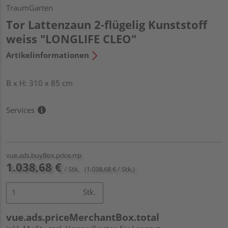
TraumGarten
Tor Lattenzaun 2-flügelig Kunststoff
weiss "LONGLIFE CLEO"
Artikelinformationen
B x H: 310 x 85 cm
Services
vue.ads.buyBox.price.rrp
1.038,68 €
/ Stk.
(1.038,68 € / Stk.)
Stk.
vue.ads.priceMerchantBox.total