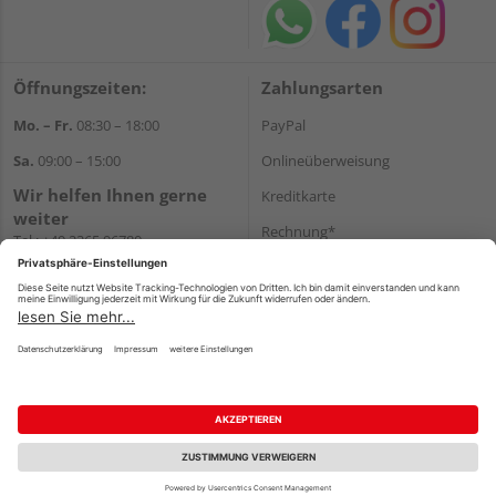
Öffnungszeiten:
Zahlungsarten
Mo. – Fr.
08:30 – 18:00
PayPal
Sa.
09:00 – 15:00
Onlineüberweisung
Wir helfen Ihnen gerne
Kreditkarte
weiter
Rechnung*
Tel.:
+49 2365 96780
E-Mail:
info@bunzel.de
*Bonität vorausgesetzt
WhatsApp
Versand
Versandkosten
Impressum
AGB
Widerruf
Datenschutz
Reservierungsbedingungen
Vertrag widerrufen
©
HolzLand GmbH