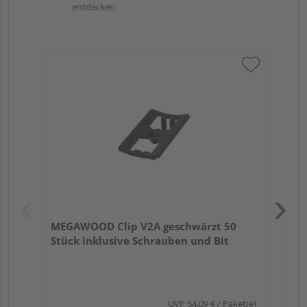
entdecken
ME
ink
MEGAWOOD Clip V2A geschwärzt 50
Stück inklusive Schrauben und Bit
UVP
54,09 €
/ Paket(e)