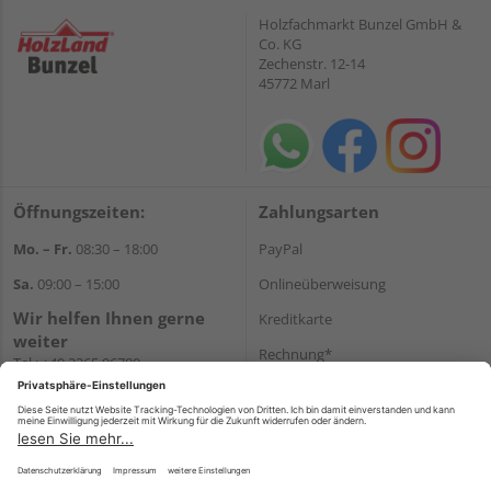
Holzfachmarkt Bunzel GmbH &
Co. KG
Zechenstr. 12-14
45772 Marl
Öffnungszeiten:
Zahlungsarten
Mo. – Fr.
08:30 – 18:00
PayPal
Sa.
09:00 – 15:00
Onlineüberweisung
Wir helfen Ihnen gerne
Kreditkarte
weiter
Rechnung*
Tel.:
+49 2365 96780
E-Mail:
info@bunzel.de
*Bonität vorausgesetzt
WhatsApp
Versand
Versandkosten