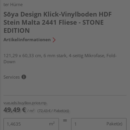
ter Hürne
Sōya Design Klick-Vinylboden HDF
Stein Malta 2441 Fliese - STONE
EDITION
Artikelinformationen
121,29 x 60,33 cm, 6 mm stark, 4-seitig Mikrofase, Fold-
Down
Services
vue.ads.buyBox.price.rrp
49,49 €
/ m²
(72,43 € / Paket(e))
m²
Paket(e)