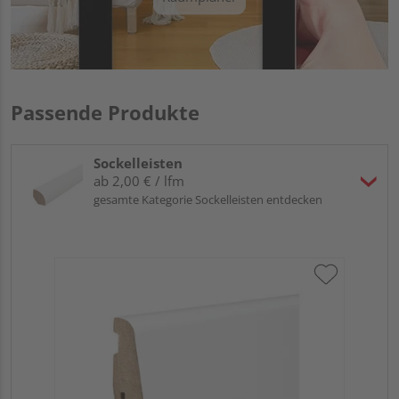
Passende Produkte
Sockelleisten
ab 2,00 € / lfm
gesamte Kategorie Sockelleisten entdecken
HA
wei