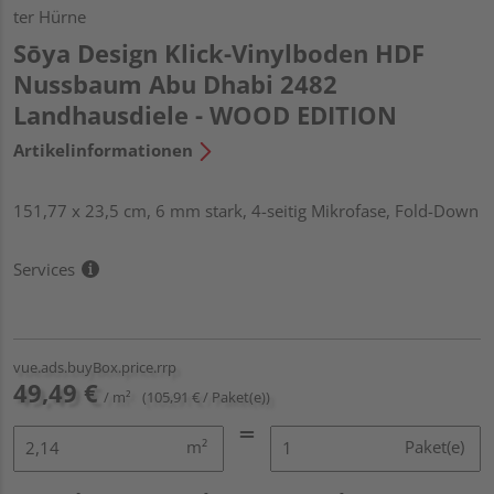
ter Hürne
Sōya Design Klick-Vinylboden HDF
Nussbaum Abu Dhabi 2482
Landhausdiele - WOOD EDITION
Artikelinformationen
151,77 x 23,5 cm, 6 mm stark, 4-seitig Mikrofase, Fold-Down
Services
vue.ads.buyBox.price.rrp
49,49 €
/ m²
(105,91 € / Paket(e))
m²
Paket(e)