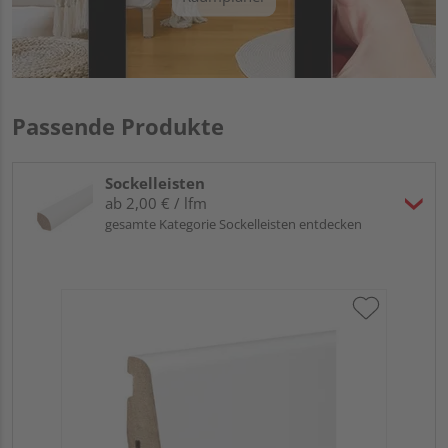
Passende Produkte
Sockelleisten
ab 2,00 € / lfm
gesamte Kategorie Sockelleisten entdecken
HA
wei