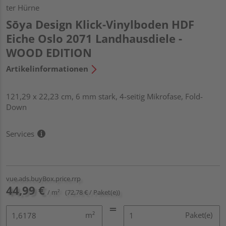
ter Hürne
Sōya Design Klick-Vinylboden HDF
Eiche Oslo 2071 Landhausdiele -
WOOD EDITION
Artikelinformationen
121,29 x 22,23 cm, 6 mm stark, 4-seitig Mikrofase, Fold-
Down
Services
vue.ads.buyBox.price.rrp
44,99 €
/ m²
(72,78 € / Paket(e))
m²
Paket(e)