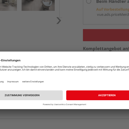
Beim Händler 
Auf Vorbestellun
vue.ads.priceMerch
Komplettangebot an