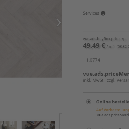
Services
vue.ads.buyBox.price.rrp
49,49 €
/ m²
(53,32 
vue.ads.priceMe
inkl. MwSt.
zzgl. Versa
Online bestell
Auf Vorbestellun
vue.ads.priceMerch