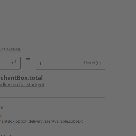
€ / Paket(e))
m²
Paket(e)
rchantBox.total
ndkosten für Stückgut
en
g:
antBox.option.delivery.laterAvailable.subtext