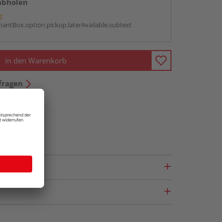
abholen
g:
antBox.option.pickup.laterAvailable.subtext
In den Warenkorb
fragen