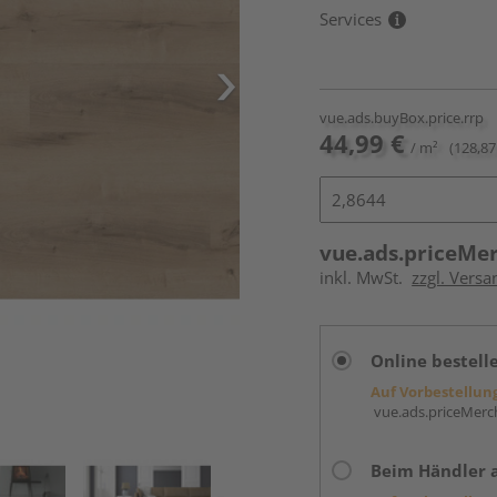
Services
vue.ads.buyBox.price.rrp
44,99 €
/ m²
(128,87
vue.ads.priceMe
inkl. MwSt.
zzgl. Versa
Online bestell
Auf Vorbestellun
vue.ads.priceMerch
Beim Händler 