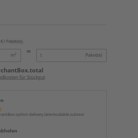
 € / Paket(e))
m²
Paket(e)
rchantBox.total
ndkosten für Stückgut
en
g:
antBox.option.delivery.laterAvailable.subtext
abholen