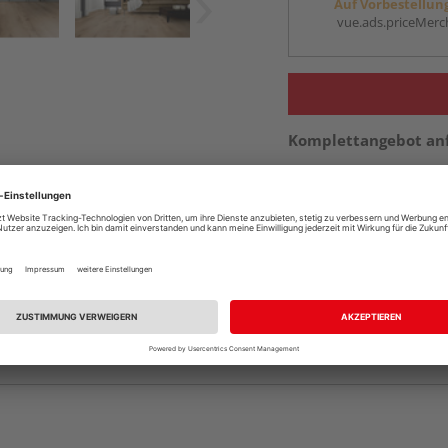
Auf Vorbestellun
vue.ads.priceMerch
Komplettangebot an