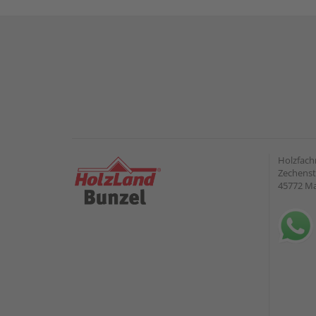
Holzfach
Zechenst
45772 Ma