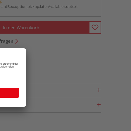
g:
antBox.option.pickup.laterAvailable.subtext
In den Warenkorb
fragen