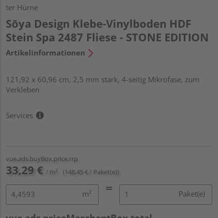
ter Hürne
Sōya Design Klebe-Vinylboden HDF
Stein Spa 2487 Fliese - STONE EDITION
Artikelinformationen
121,92 x 60,96 cm, 2,5 mm stark, 4-seitig Mikrofase, zum
Verkleben
Services
vue.ads.buyBox.price.rrp
33,29 €
/ m²
(148,45 € / Paket(e))
m²
Paket(e)
vue.ads.priceMerchantBox.total