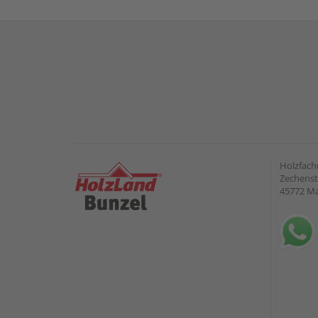
Holzfach
Zechenst
45772 Ma