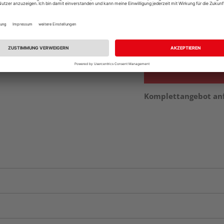
Beim Händler 
Auf Vorbestellun
vue.ads.priceMerch
Komplettangebot an