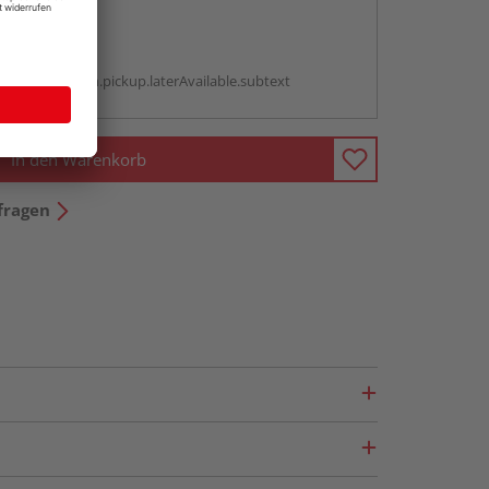
abholen
g:
antBox.option.pickup.laterAvailable.subtext
In den Warenkorb
fragen