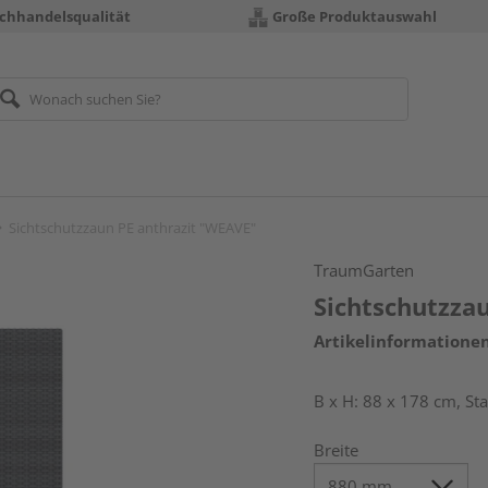
chhandelsqualität
Große Produktauswahl
Sichtschutzzaun PE anthrazit "WEAVE"
TraumGarten
Sichtschutzza
Artikelinformatione
B x H: 88 x 178 cm, S
Breite