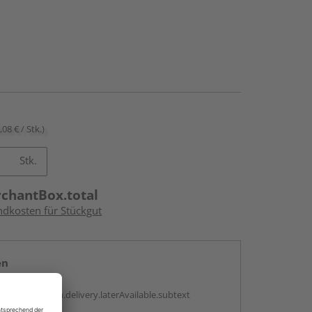
,08 € / Stk.)
Stk.
rchantBox.total
ndkosten für Stückgut
en
g:
antBox.option.delivery.laterAvailable.subtext