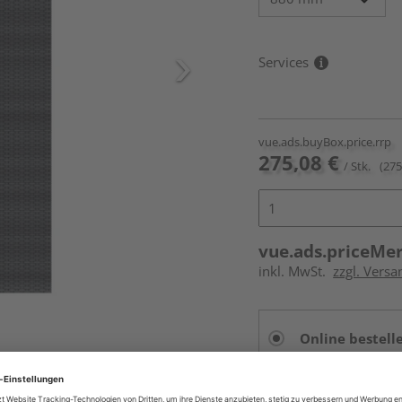
Services
vue.ads.buyBox.price.rrp
275,08 €
/ Stk.
(275
vue.ads.priceMe
inkl. MwSt.
zzgl. Versa
Online bestell
Auf Vorbestellun
vue.ads.priceMerch