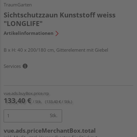
TraumGarten
Sichtschutzzaun Kunststoff weiss
"LONGLIFE"
Artikelinformationen
B x H: 40 x 200/180 cm, Gitterelement mit Giebel
Services
vue.ads.buyBox.price.rrp
133,40 €
/ Stk.
(133,40 € / Stk.)
Stk.
vue.ads.priceMerchantBox.total