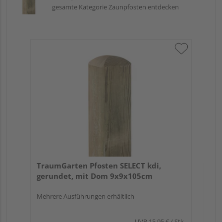
gesamte Kategorie Zaunpfosten entdecken
Tr
zu
7x
TraumGarten Pfosten SELECT kdi,
gerundet, mit Dom 9x9x105cm
Mehrere Ausführungen erhältlich
UVP
15,95 €
/ Stk.