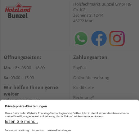
Holzfachmarkt Bunzel GmbH &
Co. KG
Zechenstr. 12-14
45772 Marl
Öffnungszeiten:
Zahlungsarten
Mo. – Fr.
08:30 – 18:00
PayPal
Sa.
09:00 – 15:00
Onlineüberweisung
Wir helfen Ihnen gerne
Kreditkarte
weiter
Rechnung*
Tel.:
+49 2365 96780
E-Mail:
info@bunzel.de
*Bonität vorausgesetzt
WhatsApp
Versand
Versandkosten