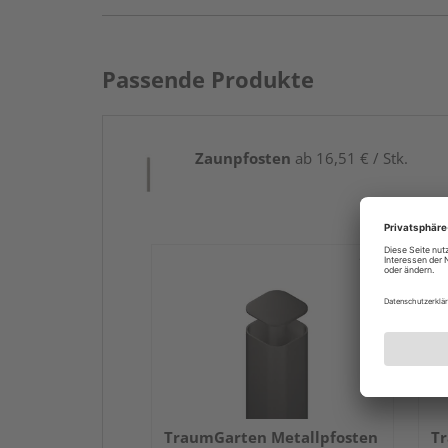
Passende Produkte
Zaunpfosten
ab 16,51 € / Stk.
TraumGarten Metallpfosten
Tr