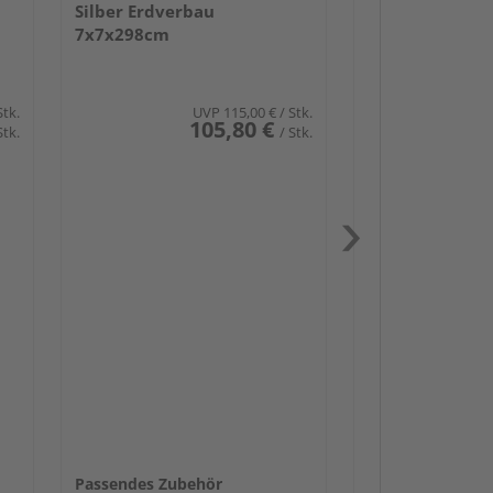
Silber Erdverbau
7x7x298cm
Stk.
UVP
115,00 €
/ Stk.
105,80 €
Stk.
/ Stk.
Passendes Zube
Schwerlast
Zaun-Zube
Zaunbesch
Beschläge
Passendes Zubehör