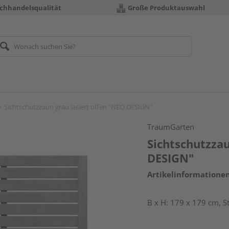
chhandelsqualität
Große Produktauswahl
Sichtschutzzaun grau lasiert offen "NEO DESIGN"
TraumGarten
Sichtschutzzau
DESIGN"
Artikelinformatione
B x H: 179 x 179 cm, 