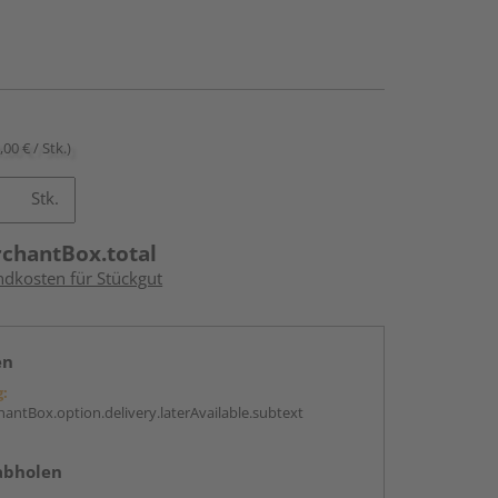
,00 € / Stk.)
Stk.
rchantBox.total
ndkosten für Stückgut
en
g:
antBox.option.delivery.laterAvailable.subtext
abholen