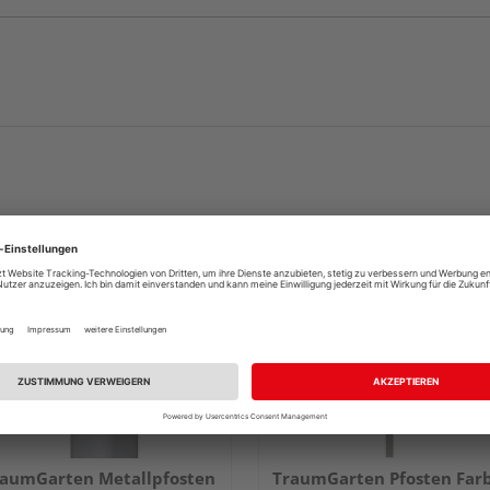
aumGarten Metallpfosten
TraumGarten Pfosten Far