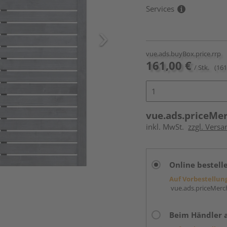
Services
vue.ads.buyBox.price.rrp
161,00 €
/ Stk.
(161
vue.ads.priceMe
inkl. MwSt.
zzgl. Versa
Online bestell
Auf Vorbestellun
vue.ads.priceMerch
Beim Händler 