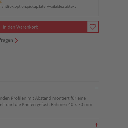
g:
antBox.option.pickup.laterAvailable.subtext
In den Warenkorb
fragen
den Profilen mit Abstand montiert für eine
ehobelt und die Kanten gefast. Rahmen 40 x 70 mm