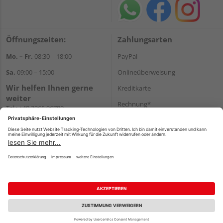
Öffnungszeiten:
Zahlungsarten
Mo. – Fr.
08:30 – 18:00
PayPal
Sa.
09:00 – 15:00
Onlineüberweisung
Wir helfen Ihnen gerne
Kreditkarte
weiter
Rechnung*
Tel.:
+49 2365 96780
E-Mail:
info@bunzel.de
*Bonität vorausgesetzt
WhatsApp
Versand
Versandkosten
Impressum
AGB
Widerruf
Datenschutz
Reservierungsbedingungen
Vertrag widerrufen
©
HolzLand GmbH