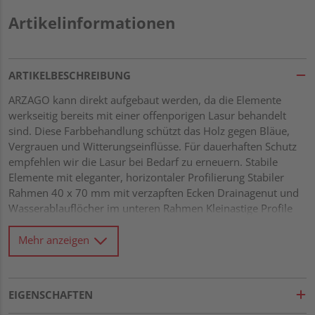
Artikelinformationen
ARTIKELBESCHREIBUNG
ARZAGO kann direkt aufgebaut werden, da die Elemente
werkseitig bereits mit einer offenporigen Lasur behandelt
sind. Diese Farbbehandlung schützt das Holz gegen Bläue,
Vergrauen und Witterungseinflüsse. Für dauerhaften Schutz
empfehlen wir die Lasur bei Bedarf zu erneuern. Stabile
Elemente mit eleganter, horizontaler Profilierung Stabiler
Rahmen 40 x 70 mm mit verzapften Ecken Drainagenut und
Wasserablauflöcher im unteren Rahmen Kleinastige Profile
21 x 122 mm mit Riffel-Hobelung Gitter mit Leisten 10 x 40
mm und einer Maschenweite von 60 x 60 mm Alle
Mehr anzeigen
Verbindungen aus Edelstahl
EIGENSCHAFTEN