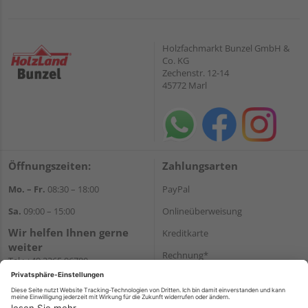
Holzfachmarkt Bunzel GmbH &
Co. KG
Zechenstr. 12-14
45772 Marl
Öffnungszeiten:
Zahlungsarten
Mo. – Fr.
08:30 – 18:00
PayPal
Sa.
09:00 – 15:00
Onlineüberweisung
Wir helfen Ihnen gerne
Kreditkarte
weiter
Rechnung*
Tel.:
+49 2365 96780
E-Mail:
info@bunzel.de
*Bonität vorausgesetzt
WhatsApp
Versand