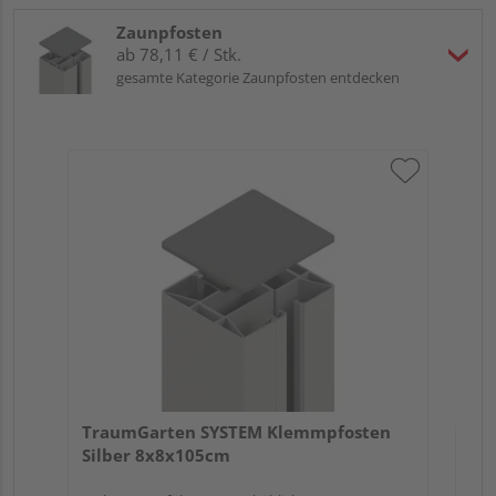
Zaunpfosten
ab 78,11 € / Stk.
gesamte Kategorie Zaunpfosten entdecken
Tr
An
Meh
TraumGarten SYSTEM Klemmpfosten
Silber 8x8x105cm