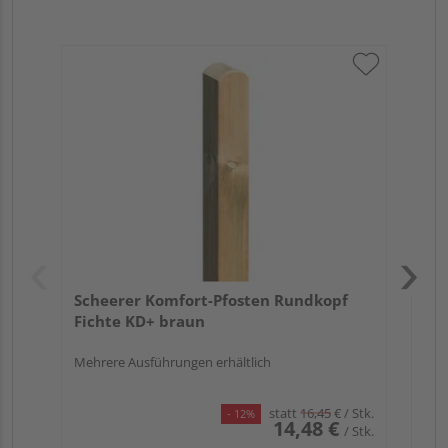
Sc
gef
Meh
Scheerer Komfort-Pfosten Rundkopf
Fichte KD+ braun
Mehrere Ausführungen erhältlich
statt
16,45
€
/ Stk.
- 12%
14,48 €
/ Stk.