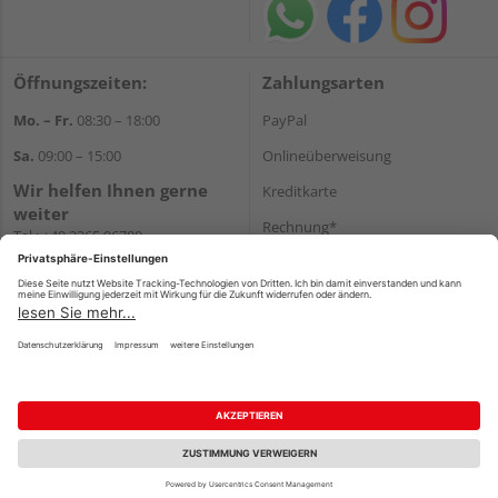
Öffnungszeiten:
Zahlungsarten
Mo. – Fr.
08:30 – 18:00
PayPal
Sa.
09:00 – 15:00
Onlineüberweisung
Wir helfen Ihnen gerne
Kreditkarte
weiter
Rechnung*
Tel.:
+49 2365 96780
E-Mail:
info@bunzel.de
*Bonität vorausgesetzt
WhatsApp
Versand
Versandkosten
Impressum
AGB
Widerruf
Datenschutz
Reservierungsbedingungen
Vertrag widerrufen
©
HolzLand GmbH