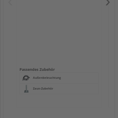
Pas
Passendes Zubehör
Außenbeleuchtung
Zaun-Zubehör