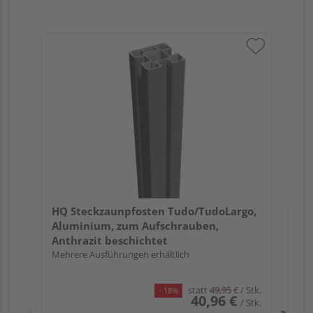
HQ
Al
Sil
Meh
HQ Steckzaunpfosten Tudo/TudoLargo,
Aluminium, zum Aufschrauben,
Anthrazit beschichtet
Mehrere Ausführungen erhältlich
statt
49,95
€
/ Stk.
- 18%
40,96 €
/ Stk.