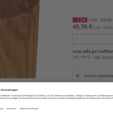
statt
52,00
- 12%
45,76 €
/ Stk.
(45,76 
vue.ads.priceMe
inkl. MwSt.
zzgl. Vers
Online bestell
Auf Vorbestellun
vue.ads.priceMerch
Beim Händler 
Auf Vorbestellun
vue.ads.priceMerch