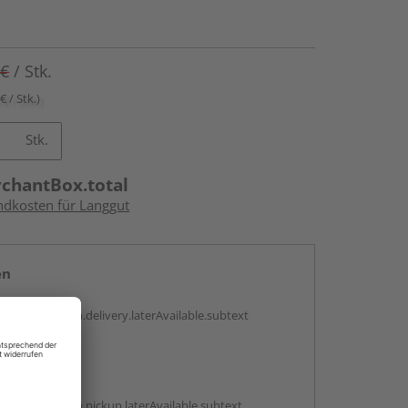
 €
/ Stk.
€ / Stk.)
Stk.
rchantBox.total
andkosten für Langgut
en
g:
antBox.option.delivery.laterAvailable.subtext
abholen
g:
antBox.option.pickup.laterAvailable.subtext