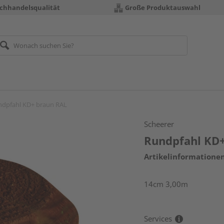
chhandelsqualität
Große Produktauswahl
ndpfahl KD+ braun RAL
Scheerer
Rundpfahl KD
Artikelinformatione
14cm 3,00m
Services