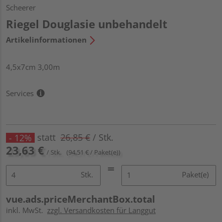
Scheerer
Riegel Douglasie unbehandelt
Artikelinformationen
4,5x7cm 3,00m
Services
statt
26,85 €
/ Stk.
- 12%
23,63 €
/ Stk.
(94,51 € / Paket(e))
Stk.
Paket(e)
vue.ads.priceMerchantBox.total
inkl. MwSt.
zzgl. Versandkosten für Langgut