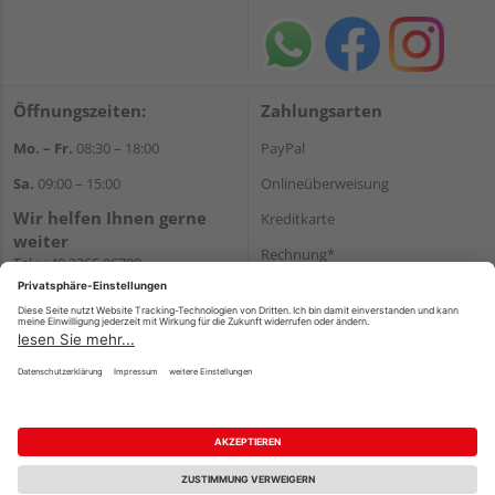
Öffnungszeiten:
Zahlungsarten
Mo. – Fr.
08:30 – 18:00
PayPal
Sa.
09:00 – 15:00
Onlineüberweisung
Wir helfen Ihnen gerne
Kreditkarte
weiter
Rechnung*
Tel.:
+49 2365 96780
E-Mail:
info@bunzel.de
*Bonität vorausgesetzt
WhatsApp
Versand
Versandkosten
Impressum
AGB
Widerruf
Datenschutz
Reservierungsbedingungen
Vertrag widerrufen