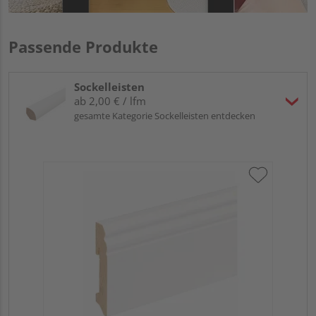
Passende Produkte
Sockelleisten
ab 2,00 € / lfm
gesamte Kategorie Sockelleisten entdecken
HA
wei