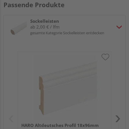
Passende Produkte
Sockelleisten
ab 2,00 € / lfm
gesamte Kategorie Sockelleisten entdecken
HA
wei
HARO Altdeutsches Profil 18x96mm