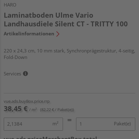
HARO
Laminatboden Ulme Vario
Landhausdiele Silent CT - TRITTY 100
Artikelinformationen
220 x 24,3 cm, 10 mm stark, Synchronprägestruktur, 4-seitig,
Fold-Down
Services
vue.ads.buyBox.price.rrp
38,45 €
/ m²
(82,22 € / Paket(e))
m²
Paket(e)
vue.ads.priceMerchantBox.total