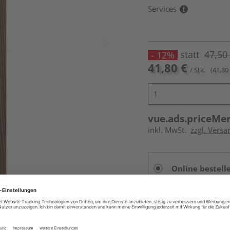
Services
statt
47,50
- 12%
41,80 €
/ Stk.
(41,80 
vue.ads.priceMe
inkl. MwSt.
zzgl. Versa
Online bestell
Auf Vorbestellun
vue.ads.priceMerch
Beim Händler 