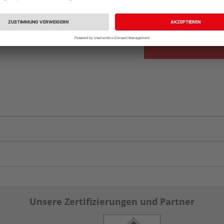
Auf Vorbestellun
vue.ads.priceMerch
Unsere Zertifizierungen und Partner