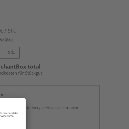
 €
/ Stk.
€ / Stk.)
Stk.
rchantBox.total
ndkosten für Stückgut
en
g:
antBox.option.delivery.laterAvailable.subtext
abholen