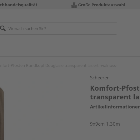
chhandelsqualität
Große Produktauswahl
fort-Pfosten Rundkopf Douglasie transparent lasiert -walnuss-
Scheerer
Komfort-Pfost
transparent la
Artikelinformatione
9x9cm 1,30m