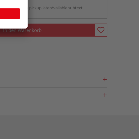
g:
antBox.option.pickup.laterAvailable.subtext
In den Warenkorb