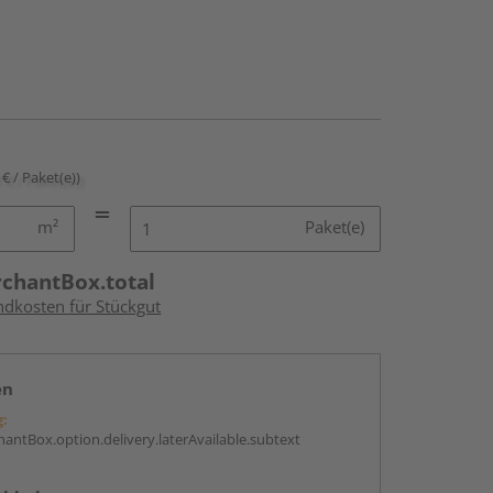
 € / Paket(e))
m²
Paket(e)
rchantBox.total
ndkosten für Stückgut
en
g:
antBox.option.delivery.laterAvailable.subtext