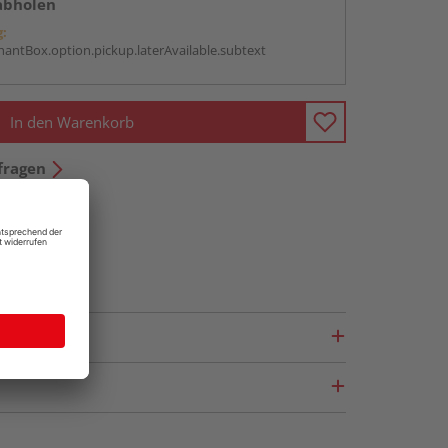
abholen
g:
antBox.option.pickup.laterAvailable.subtext
In den Warenkorb
fragen