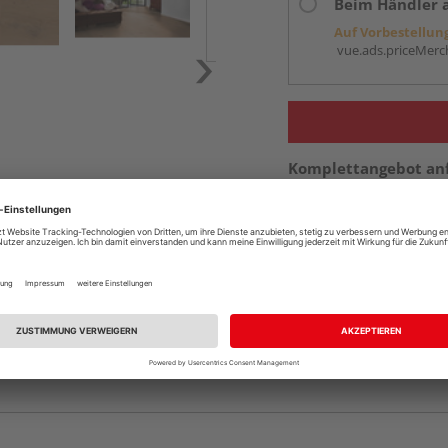
Beim Händler 
Auf Vorbestellun
vue.ads.priceMerch
Komplettangebot an