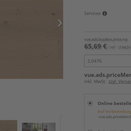
Services
vue.ads.buyBox.price.rrp
65,69 €
/ m²
(134,51
vue.ads.priceMe
inkl. MwSt.
zzgl. Versa
Online bestell
Auf Vorbestellun
vue.ads.priceMerch