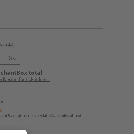
€ / Stk.)
Stk.
rchantBox.total
ndkosten für Paketdienst
en
g:
antBox.option.delivery.laterAvailable.subtext
abholen