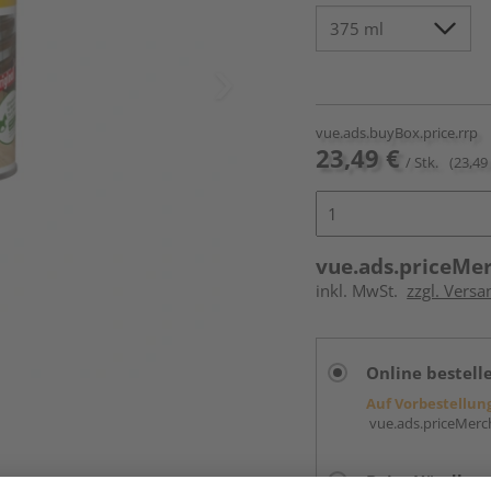
vue.ads.buyBox.price.rrp
23,49 €
/ Stk.
(23,49 
vue.ads.priceMe
inkl. MwSt.
zzgl. Versa
Online bestell
Auf Vorbestellun
vue.ads.priceMerch
Beim Händler 