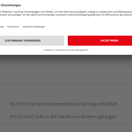
Auf Vorbestellun
vue.ads.priceMerch
Verfügbar in der Au
(EUH210) Sicherheitsdatenblatt auf Anfrage erhältlich.
(P102) Darf nicht in die Hände von Kindern gelangen.