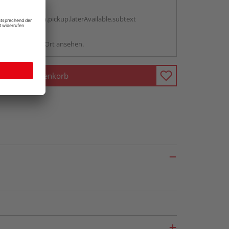
g:
antBox.option.pickup.laterAvailable.subtext
sstellung - vor Ort ansehen.
In den Warenkorb