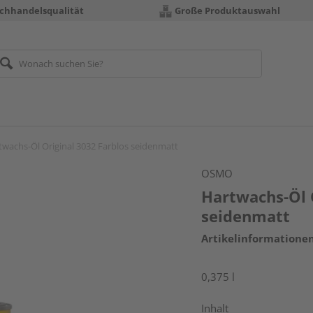
chhandelsqualität
Große Produktauswahl
twachs-Öl Original 3032 Farblos seidenmatt
OSMO
Hartwachs-Öl 
seidenmatt
Artikelinformatione
0,375 l
Inhalt