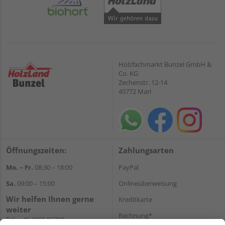
Holzfachmarkt Bunzel GmbH &
Co. KG
Zechenstr. 12-14
45772 Marl
Öffnungszeiten:
Zahlungsarten
Mo. – Fr.
08:30 – 18:00
PayPal
Sa.
09:00 – 15:00
Onlineüberweisung
Wir helfen Ihnen gerne
Kreditkarte
weiter
Rechnung*
Tel.:
+49 2365 96780