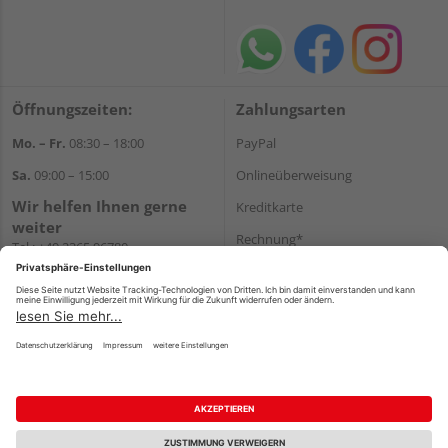
Öffnungszeiten:
Zahlungsarten
Mo. – Fr.
08:30 – 18:00
PayPal
Sa.
09:00 – 15:00
Onlineüberweisung
Wir helfen Ihnen gerne
Kreditkarte
weiter
Rechnung*
Tel.:
+49 2365 96780
E-Mail:
info@bunzel.de
*Bonität vorausgesetzt
WhatsApp
Versand
Versandkosten
Impressum
AGB
Widerruf
Datenschutz
Reservierungsbedingungen
Vertrag widerrufen